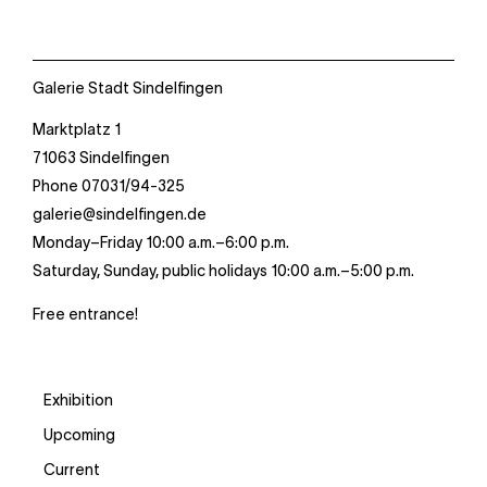
Galerie Stadt Sindelfingen
Ebene 3 Platzhalter
Marktplatz 1
71063 Sindelfingen
Phone 07031/94-325
galerie@sindelfingen.de
Monday–Friday 10:00 a.m.–6:00 p.m.
Saturday, Sunday, public holidays 10:00 a.m.–5:00 p.m.
Free entrance!
Exhibition
Upcoming
Current