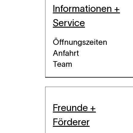
Informationen +
Service
Ebene 4 Platzhalter
Ebene 5 Platzhalter
Öffnungszeiten
Anfahrt
Team
Freunde +
Förderer