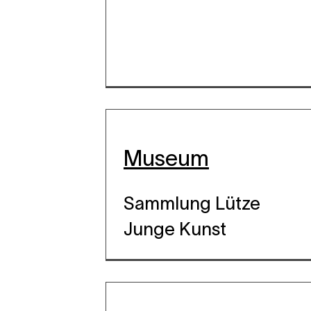
Museum
Ebene 4 Platzhalter
Ebene 5 Platzhalter
Sammlung Lütze
Junge Kunst