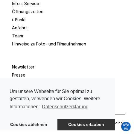
Info + Service
Öffnungszeiten
i-Punkt
Anfahrt
Team
Hinweise zu Foto- und Filmaufnahmen
Newsletter
Presse
Facebook
Instagram
Um unsere Webseite für Sie optimal zu
gestalten, verwenden wir Cookies. Weitere
Informationen:
Datenschutzerklärung
Datenschutz & Impressum
Barrierefreiheit
Cookies ablehnen
Cookies erlauben
©Galerie Stadt Sindelfingen
2026