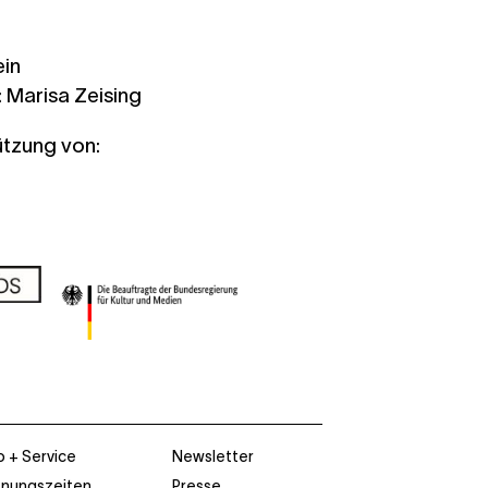
ein
: Marisa Zeising
ützung von:
o + Service
Newsletter
fnungszeiten
Presse