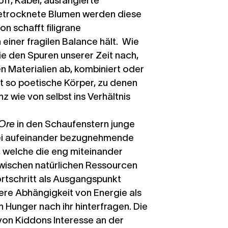
ff, Kabel, ausrangierte
etrocknete Blumen werden diese
on schafft filigrane
n einer fragilen Balance hält. Wie
ie den Spuren unserer Zeit nach,
en Materialien ab, kombiniert oder
t so poetische Körper, zu denen
z wie von selbst ins Verhältnis
Ore
in den Schaufenstern junge
wei aufeinander bezugnehmende
t, welche die eng miteinander
ischen natürlichen Ressourcen
rtschritt als Ausgangspunkt
re Abhängigkeit von Energie als
n Hunger nach ihr hinterfragen. Die
von Kiddons Interesse an der