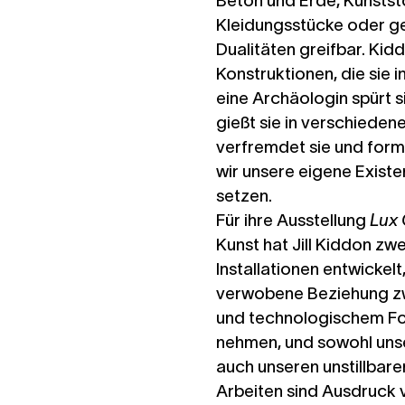
Beton und Erde, Kunststo
Kleidungsstücke oder g
Dualitäten greifbar. Kidd
Konstruktionen, die sie i
eine Archäologin spürt s
gießt sie in verschieden
verfremdet sie und form
wir unsere eigene Existen
setzen.
Für ihre Ausstellung
Lux 
Kunst hat Jill Kiddon z
Installationen entwickel
verwobene Beziehung zw
und technologischem Fo
nehmen, und sowohl unse
auch unseren unstillbare
Arbeiten sind Ausdruck 