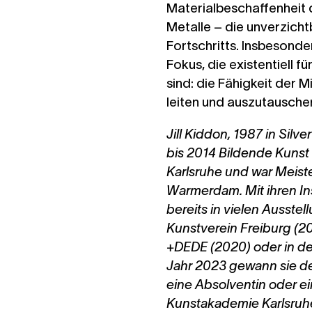
Materialbeschaffenheit 
Metalle – die unverzich
Fortschritts. Insbesond
Fokus, die existentiell f
sind: die Fähigkeit der M
leiten und auszutausche
Jill Kiddon, 1987 in Silv
bis 2014 Bildende Kunst
Karlsruhe und war Meiste
Warmerdam. Mit ihren Ins
bereits in vielen Ausstel
Kunstverein Freiburg (201
+DEDE (2020) oder in der
Jahr 2023 gewann sie den
eine Absolventin oder e
Kunstakademie Karlsruhe 