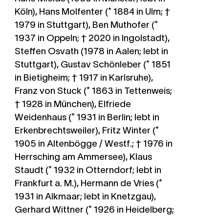
Köln),
Hans Molfenter
(* 1884 in Ulm; †
1979 in Stuttgart),
Ben Muthofer
(*
1937 in Oppeln; † 2020 in Ingolstadt),
Steffen Osvath
(1978 in Aalen; lebt in
Stuttgart),
Gustav Schönleber
(* 1851
in Bietigheim; † 1917 in Karlsruhe),
Franz von Stuck
(* 1863 in Tettenweis;
† 1928 in München),
Elfriede
Weidenhaus
(* 1931 in Berlin; lebt in
Erkenbrechtsweiler),
Fritz Winter
(*
1905 in Altenbögge / Westf.; † 1976 in
Herrsching am Ammersee),
Klaus
Staudt
(* 1932 in Otterndorf; lebt in
Frankfurt a. M.),
Hermann de Vries
(*
1931 in Alkmaar; lebt in Knetzgau),
Gerhard Wittner
(* 1926 in Heidelberg;