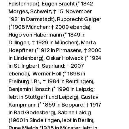
Faistenhaar),
Eugen Bracht
(* 1842
Morges, Schweiz; † 15. November
1921 in Darmstadt),
Rupprecht Geiger
(*1908 München; † 2009 ebenda),
Hugo von Habermann
(* 1849 in
Dillingen; † 1929 in München),
Marta
Hoepffner
(*1912 in Pirmasens; † 2000
in Lindenberg),
Oskar Holweck
(* 1924
in St. Ingbert, Saarland; † 2007
ebenda),
Werner Höll
(* 1898 in
Freiburg i. Br.; † 1984 in Reutlingen),
Benjamin Hönsch
(* 1990 in Leipzig;
lebt in Stuttgart und Leipzig),
Gustav
Kampmann
(* 1859 in Boppard; † 1917
in Bad Godesberg),
Sabine Laidig
(1960 in Sindelfingen, lebt in Berlin),
Rune Mields
(1935 in Münster; lebt in